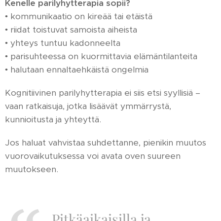
Kenelle parilyhytterapia sopii?
• kommunikaatio on kireää tai etäistä
• riidat toistuvat samoista aiheista
• yhteys tuntuu kadonneelta
• parisuhteessa on kuormittavia elämäntilanteita
• halutaan ennaltaehkäistä ongelmia
Kognitiivinen parilyhytterapia ei siis etsi syyllisiä –
vaan ratkaisuja, jotka lisäävät ymmärrystä,
kunnioitusta ja yhteyttä.
Jos haluat vahvistaa suhdettanne, pienikin muutos
vuorovaikutuksessa voi avata oven suureen
muutokseen.
Pitkäaikaisilla ja