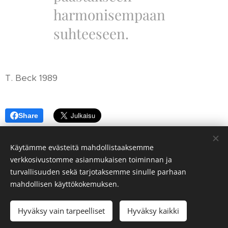
harmonisempaan
suhteeseen.
T. Beck 1989
Share
Käytämme evästeitä mahdollistaaksemme
verkkosivustomme asianmukaisen toiminnan ja
turvallisuuden sekä tarjotaksemme sinulle parhaan
mahdollisen käyttökokemuksen.
© 2024 SULAPIA *
TIETOSUOJASELOSTE
Hyväksy vain tarpeelliset
Hyväksy kaikki
Luotu
Webnodella
Evästeet