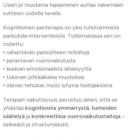
Usein jo muutama tapaaminen auttaa näkemään
suhteen uudella tavalla.
Kognitiivinen pariterapia on yksi tutkituimmista
parisuhde-interventioista. Tutkimuksissa sen on
todettu:
• vähentävän parisuhteen ristiriitoja
• parantavan vuorovaikutusta
• lisäävän emotionaalista läheisyyttä
• tukevan pitkäaikaisia muutoksia
• olevan tehokas myös lyhyinä hoitojaksoina
Terapian vaikuttavuus perustuu siihen, että se
yhdistää
kognitiivista ymmärrystä
,
tunteiden
säätelyä
ja
konkreettisia vuorovaikutustaitoja
–
selkeästi ja strukturoidusti.