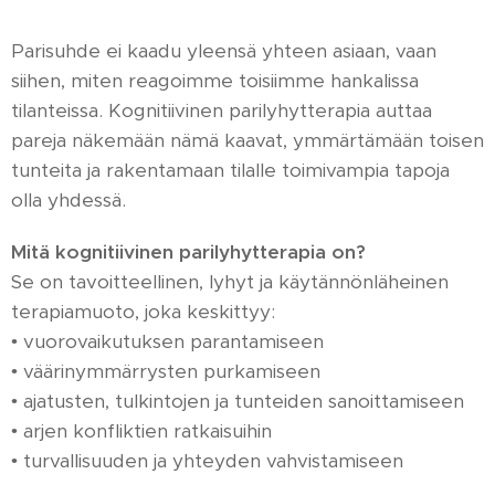
Parisuhde ei kaadu yleensä yhteen asiaan, vaan
siihen, miten reagoimme toisiimme hankalissa
tilanteissa. Kognitiivinen parilyhytterapia auttaa
pareja
näkemään nämä kaavat
, ymmärtämään toisen
tunteita ja rakentamaan tilalle toimivampia tapoja
olla yhdessä.
Mitä kognitiivinen parilyhytterapia on?
Se on tavoitteellinen, lyhyt ja käytännönläheinen
terapiamuoto, joka keskittyy:
• vuorovaikutuksen parantamiseen
• väärinymmärrysten purkamiseen
• ajatusten, tulkintojen ja tunteiden sanoittamiseen
• arjen konfliktien ratkaisuihin
• turvallisuuden ja yhteyden vahvistamiseen