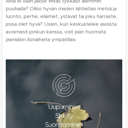
Aina ei vaan jaksa! Mitäs tykkäsit aiemmin
puuhailla? Oliko hyvän mielen lähteitäsi metsä ja
luonto, perhe, eläimet, ystävät tai joku harraste,
jossa olet hyvä? Usein, kun keskustelee asioista
avoimesti jonkun kanssa, voit pian huomata
pieniäkin ilonaiheita ympärilläsi.